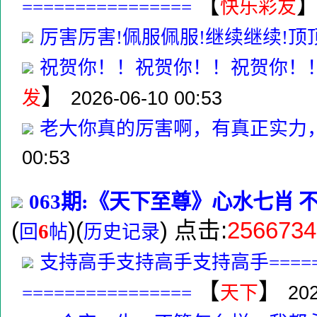
【
================
快乐彩友
厉害厉害!佩服佩服!继续继续!顶
祝贺你！！祝贺你！！祝贺你！
】
发
2026-06-10 00:53
老大你真的厉害啊，有真正实力
00:53
063期:《天下至尊》心水七肖
(
)(
) 点击:
2566734
6
回
帖
历史记录
支持高手支持高手支持高手========
【
】
================
天下
202