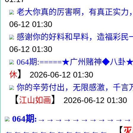
老大你真的厉害啊，有真正实力
06-12 01:30
感谢你的好料和早料，造福彩民
06-12 01:30
064期:=====★广州赌神◆八卦★
】
休
2026-06-12 01:30
你的辛劳付出，无限感激，千言
【
】
江山如画
2026-06-12 01:30
064期:→→→→→→→→→→
【
灭
←←←←←←←←←←←←