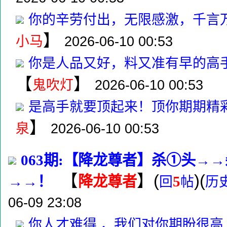
你的辛劳付出，无限感激，千言
】
小马
2026-06-10 00:53
你是人品又好，料又准有早的高
【
】
鬼吹灯
2026-06-10 00:53
是高手就要顶起来！顶你期期精
】
泉
2026-06-10 00:53
063期:【降龙尊者】杀①头
【
】
(
)(
降龙尊者
→→！
5
回
帖
历
06-09 23:08
你人才难得 ，我们对你期盼很高