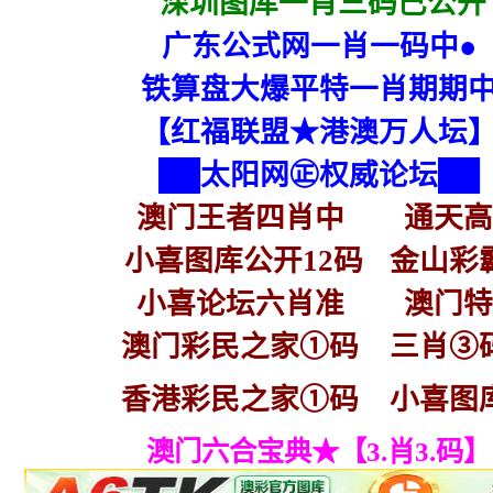
深圳图库一肖三码已公开
广东公式网一肖一码中●
铁算盘大爆平特一肖期期
【红福联盟★港澳万人坛
██太阳网㊣权威论坛██
澳门王者四肖中
通天
小喜图库公开12码
金山彩
小喜论坛六肖准
澳门
澳门彩民之家①码
三肖③
香港彩民之家①码
小喜图
澳门六合宝典★【3.肖3.