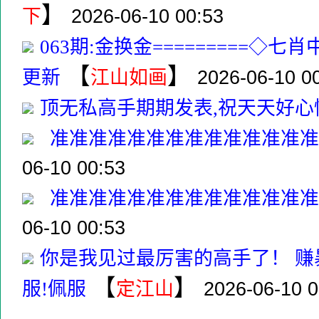
】
下
2026-06-10 00:53
063期:金换金=========◇七肖
【
】
更新
江山如画
2026-06-10 0
顶无私高手期期发表,祝天天好心
准准准准准准准准准准准准准准
06-10 00:53
准准准准准准准准准准准准准准
06-10 00:53
你是我见过最厉害的高手了！ 赚暴
【
】
服!佩服
定江山
2026-06-10 0