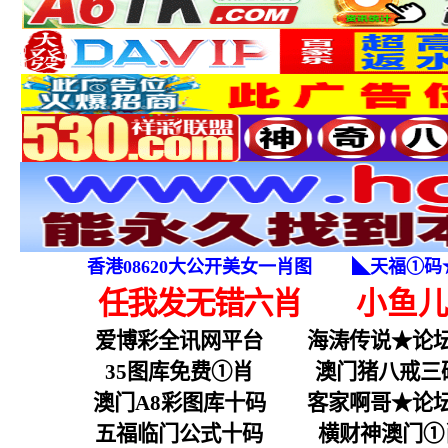
香港08620大公开美女一肖图
◣天福①码★
任我发无错六肖
小
鱼
爱博彩全讯网平台
海涛传说★论
35图库免费①肖
澳门猪八戒三
澳门A8彩图库十码
客家啊哥★论
五福临门公式十码
横财神澳门①