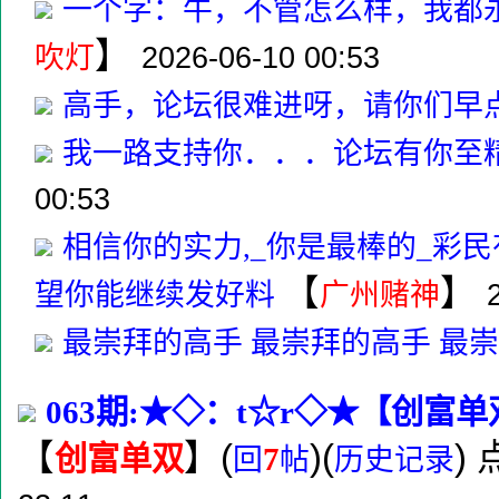
一个字：牛，不管怎么样，我都
】
吹灯
2026-06-10 00:53
高手，论坛很难进呀，请你们早
我一路支持你．．．论坛有你至
00:53
相信你的实力,_你是最棒的_彩
【
】
望你能继续发好料
广州赌神
最崇拜的高手 最崇拜的高手 最
063期:★◇：t☆r◇★【创富
【
】
(
)(
) 
创富单双
7
回
帖
历史记录