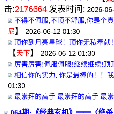
击:
2176664
发表时间:
2026-06-
不得不佩服,不顶不舒服,你是个真正
】
尼
2026-06-12 01:30
顶你到月亮星球！顶你无私奉献
【
】
天下
2026-06-12 01:30
厉害厉害!佩服佩服!继续继续!顶
相信你的实力, 你是最棒的！！
01:30
最崇拜的高手 最崇拜的高手 最
064期:《经典玄机》━━〈绝