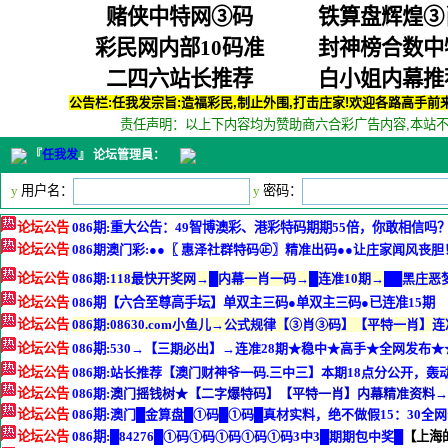
赌侠中特网③码
铁算盘辉煌③
彩民网内部10码准
封神榜合数中
二四六站长推荐
白小姐内幕推
公告栏:任我发宗旨:造福彩民,制止外围,打击庄家!欢迎各路高手
责任声明：以上下内容均为赞助商六合彩广告内容,本站不
『
任我发
』 论坛管理員：
y
用户名：
y
密码：
论坛公告
086期:
重大公告：49智博澳彩、港彩特码期期55倍，你敢相信吗
论坛公告
086期澳门彩:●●〖 惠泽社群特码㊣〗精准出码●●让庄家闻风丧胆
论坛公告
086期:
118最快开奖网→█内幕一肖一码→█连准10期→██黑庄恶
论坛公告
086期
【六合至尊高手坛】单双主三码●单双主三码●已连准15期
论坛公告
086期:
08630
.com小鱼儿→公式规律【③肖③码】【平特一肖】连
论坛公告
086期:
530→【三期必出】→连准28期★稳中★高手★全网发布★
论坛公告
086期
:
站长推荐【澳门财神爷一码.三中三】本期18点分公开，轰
论坛公告
086期:
澳门摇钱树★【二字爆特码】【平特一肖】内幕精准资料→
论坛公告
086期:
澳门█金算盘█①码█①码█真材实料，绝不做假15：30全
论坛公告
086期:
█84276█①码①码①码①码①码3中3█期期包中奖█
【上海