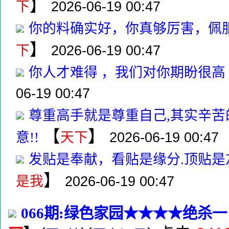
】
下
2026-06-19 00:47
你的料确实好，你真够厉害，佩
】
下
2026-06-19 00:47
你人才难得 ，我们对你期盼很高
06-19 00:47
尊重高手就是尊重自己,其实辛苦
【
】
意!!
天下
2026-06-19 00:47
发贴是奉献，看贴是缘分.顶贴是
】
是我
2026-06-19 00:47
066期:绿色家园★★★★绝杀一