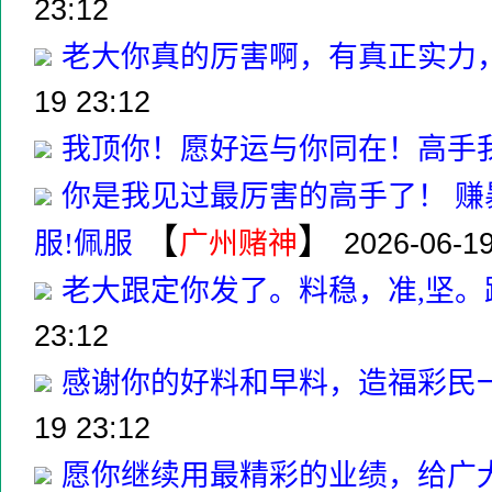
23:12
老大你真的厉害啊，有真正实力
19 23:12
我顶你！愿好运与你同在！高手
你是我见过最厉害的高手了！ 赚暴
【
】
服!佩服
广州赌神
2026-06-19
老大跟定你发了。料稳，准,坚。
23:12
感谢你的好料和早料，造福彩民
19 23:12
愿你继续用最精彩的业绩，给广