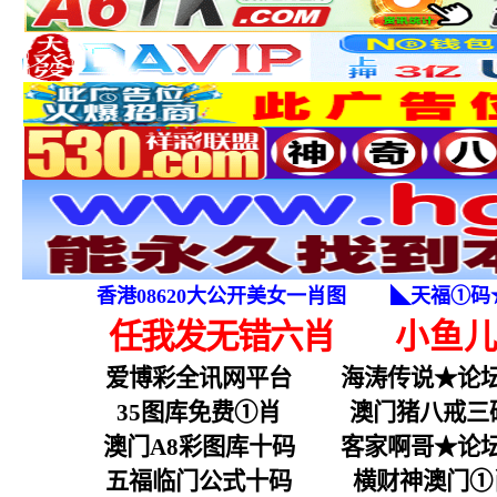
香港08620大公开美女一肖图
◣天福①码★
任我发无错六肖
小
鱼
爱博彩全讯网平台
海涛传说★论
35图库免费①肖
澳门猪八戒三
澳门A8彩图库十码
客家啊哥★论
五福临门公式十码
横财神澳门①