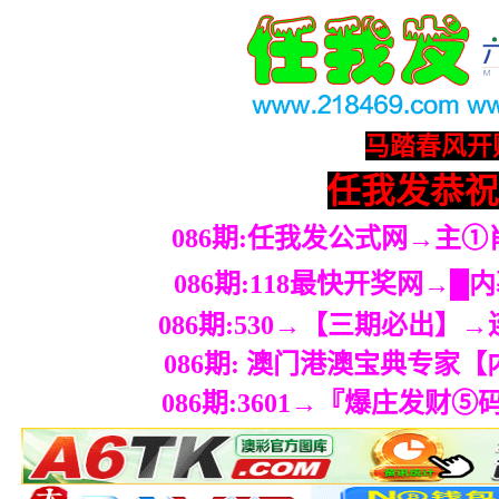
马踏春风开
任我发恭祝
086期:任我发公式网→主
086期:
118最快开奖网→█
086期:
530→【三期必出】
086期:
澳门港澳宝典专家【内
086期:
3601→『爆庄发财