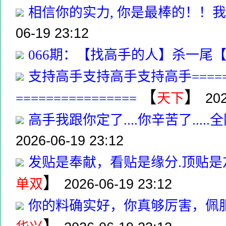
相信你的实力, 你是最棒的！！我要把
06-19 23:12
066期：【找高手的人】杀一尾
支持高手支持高手支持高手========
【
】
================
天下
202
高手我跟你定了....你辛苦了....
2026-06-19 23:12
发贴是奉献，看贴是缘分.顶贴是
】
单双
2026-06-19 23:12
你的料确实好，你真够厉害，佩