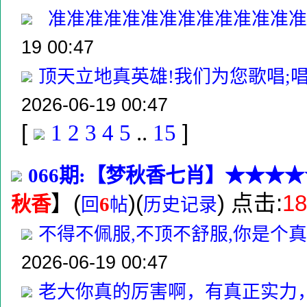
准准准准准准准准准准准准准准
19 00:47
顶天立地真英雄!我们为您歌唱;唱一首
2026-06-19 00:47
[
1
2
3
4
5
..
15
]
066期:【梦秋香七肖】★★★
】
(
)(
) 点击:
18
秋香
6
回
帖
历史记录
不得不佩服,不顶不舒服,你是个真正
2026-06-19 00:47
老大你真的厉害啊，有真正实力