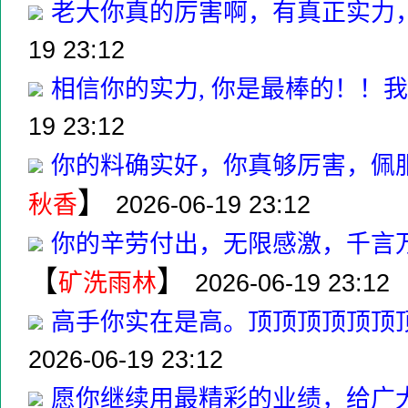
老大你真的厉害啊，有真正实力
19 23:12
相信你的实力, 你是最棒的！！
19 23:12
你的料确实好，你真够厉害，佩
】
秋香
2026-06-19 23:12
你的辛劳付出，无限感激，千言
【
】
矿洗雨林
2026-06-19 23:12
高手你实在是高。顶顶顶顶顶顶
2026-06-19 23:12
愿你继续用最精彩的业绩，给广