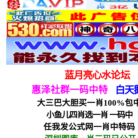
蓝月亮心水
论坛
白天
惠泽社群一码中特
大三巴大胆买一肖100%包
小
鱼儿四肖选一肖 一码中
任我发公式网一肖中特
码