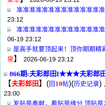
准准准准准准准准准准准准准准
23:12
准准准准准准准准准准准准准准
06-19 23:12
是高手就要顶起来！顶你期期精
】
泉
2026-06-19 23:12
066期:夫彩郎田I★★★夫彩
【
】
(
)(
)
夫彩郎田
10
回
帖
历史记录
23:00
发贴是奉献，看贴是缘分.顶贴是