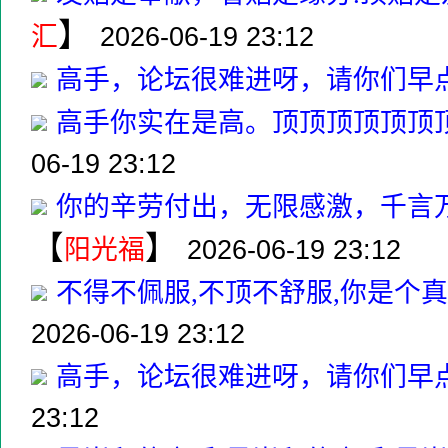
】
汇
2026-06-19 23:12
高手，论坛很难进呀，请你们早
高手你实在是高。顶顶顶顶顶顶
06-19 23:12
你的辛劳付出，无限感激，千言
【
】
阳光福
2026-06-19 23:12
不得不佩服,不顶不舒服,你是个真正
2026-06-19 23:12
高手，论坛很难进呀，请你们早
23:12