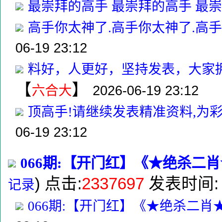
最崇拜的高手 最崇拜的高手 最
高手你太神了.高手你太神了.高
06-19 23:12
料好，人更好，坚持发表，大家
【
】
六合大
2026-06-19 23:12
顶高手!请继续发表精准资料,为彩民带
06-19 23:12
066期:【开门红】《★绝杀二
) 点击:
2337697
发表时间:
记录
066期:【开门红】《★绝杀二肖