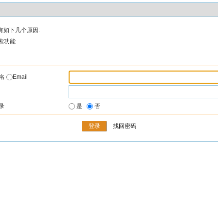
有如下几个原因:
索功能
户名
Email
录
是
否
找回密码