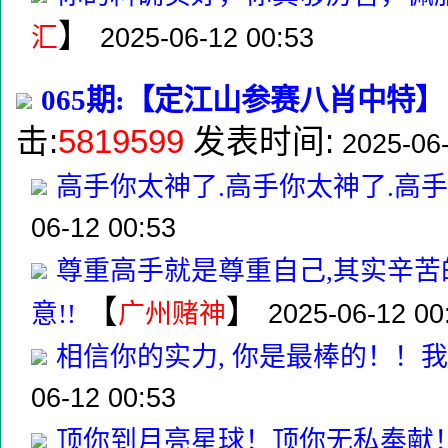
】
汇
2025-06-12 00:53
065期:【定江山参赛八肖中特】
击:
5819599
发表时间:
2025-06-
高手你太神了.高手你太神了.高
06-12 00:53
尊重高手就是尊重自己,其实辛苦
【
】
意!!
广州赌神
2025-06-12 00
相信你的实力, 你是最棒的！！我要把
06-12 00:53
顶你到月亮星球！顶你无私奉献