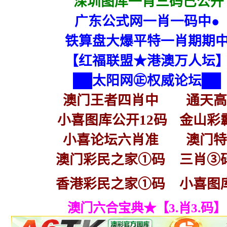
深圳图库一肖三码已公开
广东公式网一肖一码中●
铁算盘大爆平特一肖期期
【红福联盟★港澳万人坛
██太阳网㊣权威论坛██
澳门王者四肖中
通天
小喜图库公开12码
金山彩
小喜论坛六肖准
澳门
澳门彩民之家①码
三肖③
香港彩民之家①码
小喜图
澳门六合宝典★【3.肖3.