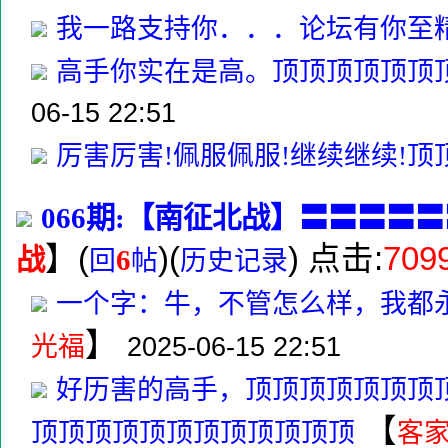
我一路支持你．．．论坛有你至
高手你实在是高。顶顶顶顶顶顶
06-15 22:51
厉害厉害!佩服佩服!继续继续!顶
066期:【南征北战】〓〓〓〓
】
(
)(
) 点击:
709
战
6
回
帖
历史记录
一个字：牛，不管怎么样，我都
】
光福
2025-06-15 22:51
好历害的高手，顶顶顶顶顶顶顶
【
顶顶顶顶顶顶顶顶顶顶顶顶
客