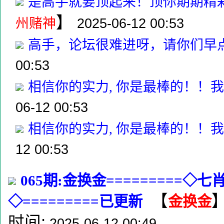
是高手就要顶起来！顶你期期精
】
州赌神
2025-06-12 00:53
高手，论坛很难进呀，请你们早
00:53
相信你的实力, 你是最棒的！！我要把
06-12 00:53
相信你的实力, 你是最棒的！！
12 00:53
065期:金换金=========◇
【
金换金
◇=========已更新
时间:
2025-06-12 00:49