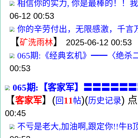
相信你的实力, 你是最棒的！！我要把
06-12 00:53
你的辛劳付出，无限感激，千言
【
】
矿洗雨林
2025-06-12 00:53
065期:《经典玄机》━━〈绝杀
00:53
065期:【客家军】〓〓〓〓〓
【
】
(
)(
) 
客家军
11
回
帖
历史记录
00:45
不亏是老大,加油啊,跟定你!!牛