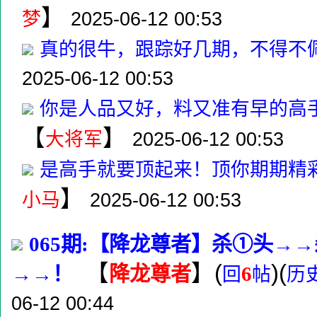
】
梦
2025-06-12 00:53
真的很牛，跟踪好几期，不得不
2025-06-12 00:53
你是人品又好，料又准有早的高
【
】
大将军
2025-06-12 00:53
是高手就要顶起来！顶你期期精
】
小马
2025-06-12 00:53
065期:【降龙尊者】杀①头
【
】
(
)(
降龙尊者
→→！
6
回
帖
历
06-12 00:44