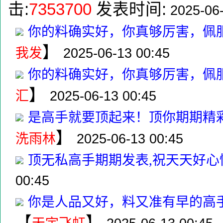
击:
7353700
发表时间:
2025-06-
你的料确实好，你真够厉害，佩
】
我发
2025-06-13 00:45
你的料确实好，你真够厉害，佩
】
汇
2025-06-13 00:45
是高手就要顶起来！顶你期期精
】
洗雨林
2025-06-13 00:45
顶无私高手期期发表,祝天天好心
00:45
你是人品又好，料又准有早的高
【
】