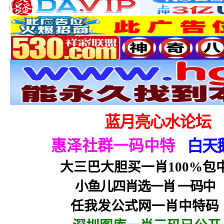
蓝月亮心水
论坛
白天
惠泽社群一码中特
大三巴大胆买一肖100%包
小
鱼儿四肖选一肖 一码中
任我发公式网一肖中特
码