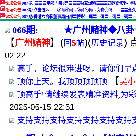
论坛公告
087期::〓〓〓港彩内幕1码〓〓〓独家爆料〓〓〓跟这份资料=年
论坛公告
087期:
点击进入→→②肖④码→②肖④码→②肖④码→→〓〓永久
论坛公告
087期:
香港六合彩董事局内部〓博彩一碼〓一碼〓一碼〓一碼〓一
066期:=====★广州赌神◆八卦
【
】
(
)(
) 
广州赌神
5
回
帖
历史记录
02:22
高手，论坛很难进呀，请你们早
【
顶你上天。我顶顶顶顶顶
吴小
顶高手!请继续发表精准资料,为彩民带
2025-06-15 22:51
支持支持支持支持支持支持支持