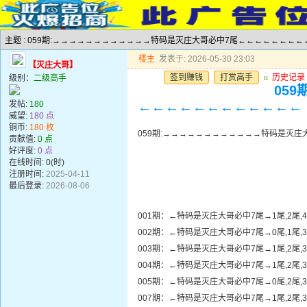
主题 : 059期:→→→→→→→→→→→→特码是灭庄大哥必中7尾←←←←←←←←
楼主
发表于: 2026-05-30 23:03
【灭庄大哥】
签到赚钱
打赏高手
u
历史记录
级别：
二级高手
05
发帖:
180
←←←←←←←←←←←←
威望:
180 点
铜币:
180 枚
059期:→→→→→→→→→→→→特码是灭
贡献值:
0 点
好评度:
0 点
在线时间: 0(时)
注册时间:
2025-04-11
最后登录:
2026-08-06
001期：←特码是灭庄大哥必中7尾→1尾,2尾,4尾 
002期：←特码是灭庄大哥必中7尾→0尾,1尾,3尾 
003期：←特码是灭庄大哥必中7尾→1尾,2尾,3尾 
004期：←特码是灭庄大哥必中7尾→1尾,2尾,3尾 
005期：←特码是灭庄大哥必中7尾→0尾,2尾,3尾 
007期：←特码是灭庄大哥必中7尾→1尾,2尾,3尾 