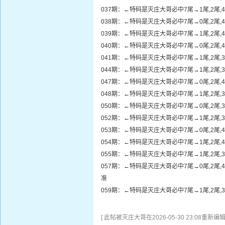
037期：←特码是灭庄大哥必中7尾→1尾,2尾,4尾 
038期：←特码是灭庄大哥必中7尾→0尾,2尾,4尾 
039期：←特码是灭庄大哥必中7尾→1尾,2尾,4尾 
040期：←特码是灭庄大哥必中7尾→0尾,2尾,4尾 
041期：←特码是灭庄大哥必中7尾→1尾,2尾,3尾 
044期：←特码是灭庄大哥必中7尾→1尾,2尾,3尾 
047期：←特码是灭庄大哥必中7尾→0尾,2尾,4尾 
048期：←特码是灭庄大哥必中7尾→1尾,2尾,3尾 
050期：←特码是灭庄大哥必中7尾→0尾,2尾,3尾 
052期：←特码是灭庄大哥必中7尾→1尾,2尾,3尾 
053期：←特码是灭庄大哥必中7尾→0尾,2尾,4尾 
054期：←特码是灭庄大哥必中7尾→1尾,2尾,4尾 
055期：←特码是灭庄大哥必中7尾→1尾,2尾,3尾 
057期：←特码是灭庄大哥必中7尾→0尾,2尾,4尾 
准
059期：←特码是灭庄大哥必中7尾→1尾,2尾,3尾
[ 此帖被灭庄大哥在2026-05-30 23:08重新编辑 