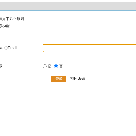
有如下几个原因:
索功能
户名
Email
录
是
否
找回密码