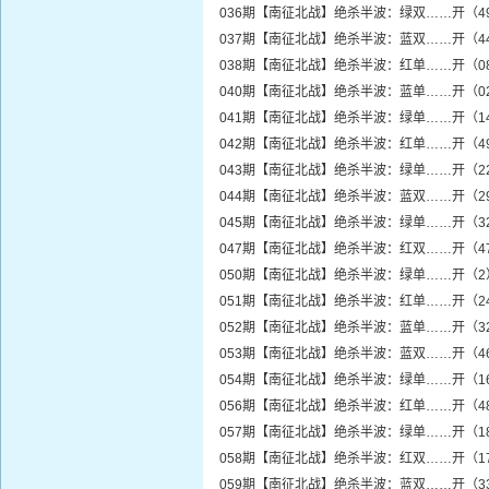
036期【南征北战】绝杀半波：绿双……开（4
037期【南征北战】绝杀半波：蓝双……开（4
038期【南征北战】绝杀半波：红单……开（0
040期【南征北战】绝杀半波：蓝单……开（0
041期【南征北战】绝杀半波：绿单……开（1
042期【南征北战】绝杀半波：红单……开（4
043期【南征北战】绝杀半波：绿单……开（2
044期【南征北战】绝杀半波：蓝双……开（2
045期【南征北战】绝杀半波：绿单……开（3
047期【南征北战】绝杀半波：红双……开（4
050期【南征北战】绝杀半波：绿单……开（2
051期【南征北战】绝杀半波：红单……开（2
052期【南征北战】绝杀半波：蓝单……开（3
053期【南征北战】绝杀半波：蓝双……开（4
054期【南征北战】绝杀半波：绿单……开（1
056期【南征北战】绝杀半波：红单……开（4
057期【南征北战】绝杀半波：绿单……开（1
058期【南征北战】绝杀半波：红双……开（1
059期【南征北战】绝杀半波：蓝双……开（3