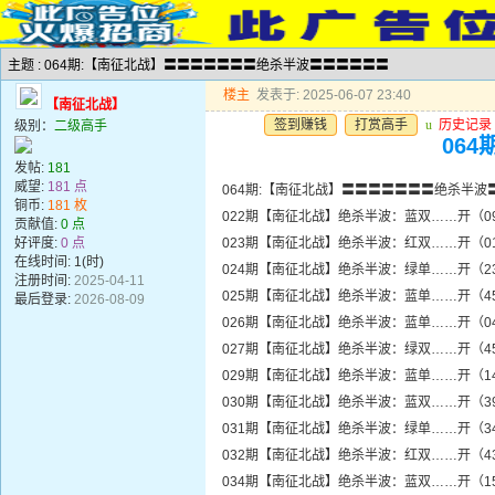
主题 : 064期:【南征北战】〓〓〓〓〓〓〓绝杀半波〓〓〓〓〓〓
楼主
发表于: 2025-06-07 23:40
【南征北战】
签到赚钱
打赏高手
u
历史记录
级别：
二级高手
06
发帖:
181
威望:
181 点
064期:【南征北战】〓〓〓〓〓〓〓绝杀半波
铜币:
181 枚
022期【南征北战】绝杀半波：蓝双……开（0
贡献值:
0 点
好评度:
0 点
023期【南征北战】绝杀半波：红双……开（0
在线时间: 1(时)
024期【南征北战】绝杀半波：绿单……开（2
注册时间:
2025-04-11
025期【南征北战】绝杀半波：蓝单……开（4
最后登录:
2026-08-09
026期【南征北战】绝杀半波：蓝单……开（0
027期【南征北战】绝杀半波：绿双……开（4
029期【南征北战】绝杀半波：蓝单……开（1
030期【南征北战】绝杀半波：蓝双……开（3
031期【南征北战】绝杀半波：绿单……开（3
032期【南征北战】绝杀半波：红双……开（4
034期【南征北战】绝杀半波：蓝双……开（1