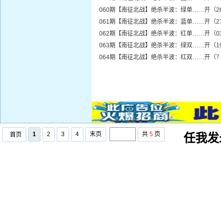
060期【南征北战】绝杀半波：绿单……开（2
061期【南征北战】绝杀半波：蓝单……开（2
062期【南征北战】绝杀半波：红单……开（0
063期【南征北战】绝杀半波：绿双……开（1
064期【南征北战】绝杀半波：红双……开（
1
2
3
4
末页
共
5
页
首页
任我发