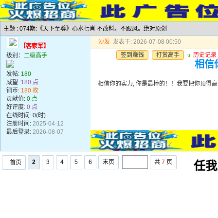
主题 : 074期:《天下至尊》心水七肖 不改料。不跟风。绝对原创
沙发
发表于: 2026-07-08 00:50
【客家军】
签到赚钱
打赏高手
u
历史记录
级别：
二级高手
相信
发帖:
180
威望:
180 点
相信你的实力, 你是最棒的！！我要把你顶得
铜币:
180 枚
贡献值:
0 点
好评度:
0 点
在线时间: 0(时)
注册时间:
2025-04-12
最后登录:
2026-08-07
2
3
4
5
6
末页
共
7
页
首页
任我