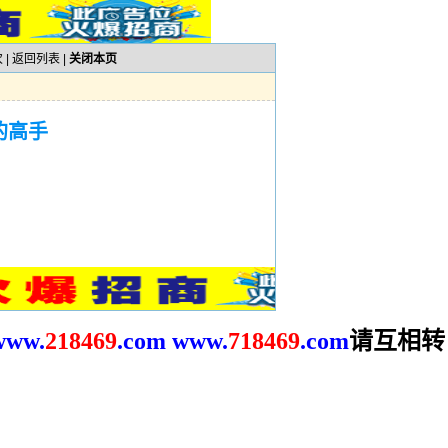
 |
返回列表
|
关闭本页
的高手
请互相转
www.
2
18469
.com
www.
718469
.com