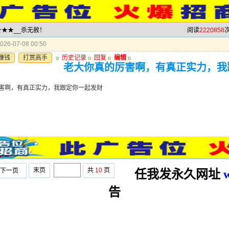
★★★★__杀无赦！
阅读
2220858
次
26-07-08 00:50
赚钱
打赏高手
u
历史记录
u
回复
u
编辑
u
老大你真的厉害啊，有真正实力，我
害啊，有真正实力，我跟定你一起发财
末页
共
10
页
下一页
任我发永久网址
告