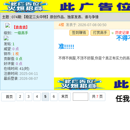
主题 : 074期:【稳定三头中特】原创作品、独家发表、谁与争锋
4楼
发表于: 2026-07-08 00:50
【去去去】
签到赚钱
打赏高手
u
历史记录
级别：
一级高手
不得
发帖:
1
准!!!!!
威望:
0 点
铜币:
1 枚
不得不佩服,不顶不舒服,你是个真正有实力的高手,
贡献值:
0 点
好评度:
0 点
在线时间: 41(时)
注册时间:
2025-04-11
最后登录:
2026-08-07
2
3
4
5
6
末页
共
7
页
首页
任我