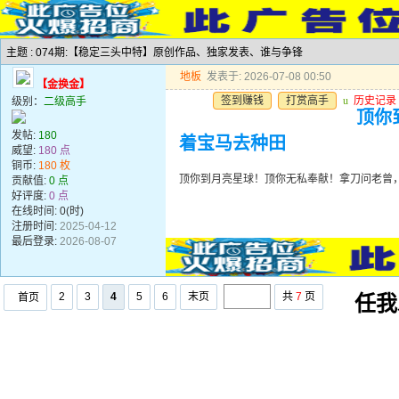
主题 : 074期:【稳定三头中特】原创作品、独家发表、谁与争锋
地板
发表于: 2026-07-08 00:50
【金换金】
签到赚钱
打赏高手
u
历史记录
级别：
二级高手
顶你
发帖:
180
着宝马去种田
威望:
180 点
铜币:
180 枚
顶你到月亮星球！顶你无私奉献！拿刀问老曾
贡献值:
0 点
好评度:
0 点
在线时间: 0(时)
注册时间:
2025-04-12
最后登录:
2026-08-07
2
3
4
5
6
末页
共
7
页
首页
任我