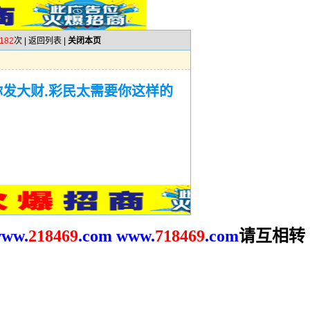
182
次 |
返回列表
|
关闭本页
你发大财.彩民太需要你这样的
请互相转
ww.
2
18469
.com
www.
718469
.com