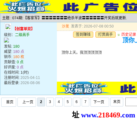
主题 : 074期:【客家军】〓〓〓〓〓〓〓绝杀半波〓〓〓〓〓〓开奖后就更新.
沙发
发表于: 2026-07-08 00:50
【创富单双】
签到赚钱
打赏高手
u
历史记录
级别：
二级高手
顶你
发帖:
180
威望:
180 点
顶你上天。我顶顶顶顶顶
铜币:
180 枚
贡献值:
0 点
好评度:
0 点
在线时间: 1(时)
注册时间:
2025-04-11
最后登录:
2026-08-06
2
3
4
5
6
7
末页
首页
上一页
下一页
址
www.
2
18469
.com