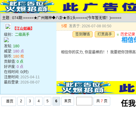
主题 : 074期:=====★广州赌神◆八卦★杀1头=====(今年暂无错！)=====
5楼
发表于: 2026-07-08 00:50
【江山如画】
签到赚钱
打赏高手
u
历史记录
级别：
二级高手
相信
发帖:
180
威望:
180 点
相信你的实力, 你是最棒的！！我要把你顶得
铜币:
180 枚
贡献值:
0 点
好评度:
0 点
在线时间: 0(时)
注册时间:
2025-04-11
最后登录:
2026-08-07
2
3
4
5
6
末页
共
7
页
首页
任我