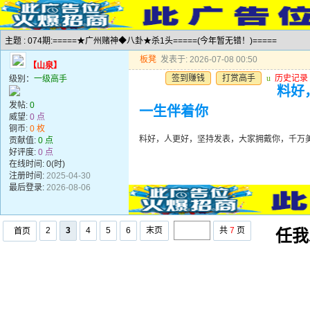
主题 : 074期:=====★广州赌神◆八卦★杀1头=====(今年暂无错！)=====
板凳
发表于: 2026-07-08 00:50
【山泉】
签到赚钱
打赏高手
u
历史记录
级别：
一级高手
料好
发帖:
0
一生伴着你
威望:
0 点
铜币:
0 枚
料好，人更好，坚持发表，大家拥戴你，千万
贡献值:
0 点
好评度:
0 点
在线时间: 0(时)
注册时间:
2025-04-30
最后登录:
2026-08-06
2
3
4
5
6
末页
共
7
页
首页
任我