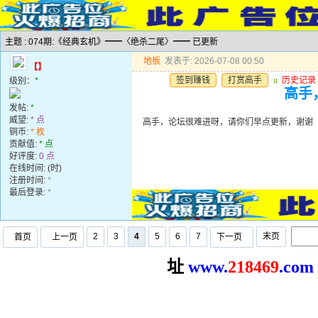
主题 : 074期:《经典玄机》━━〈绝杀二尾〉━━ 已更新
地板
发表于: 2026-07-08 00:50
【】
签到赚钱
打赏高手
u
历史记录
级别：
*
高手
发帖:
*
威望:
* 点
高手，论坛很难进呀，请你们早点更新，谢谢
铜币:
* 枚
贡献值:
* 点
好评度:
0 点
在线时间: (时)
注册时间:
*
最后登录:
*
2
3
4
5
6
7
末页
首页
上一页
下一页
址
www.
2
18469
.com