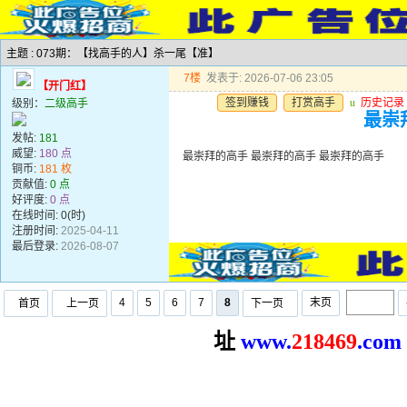
主题 : 073期：【找高手的人】杀一尾【准】
7楼
发表于: 2026-07-06 23:05
【开门红】
签到赚钱
打赏高手
u
历史记录
级别：
二级高手
最崇
发帖:
181
威望:
180 点
最崇拜的高手 最崇拜的高手 最崇拜的高手
铜币:
181 枚
贡献值:
0 点
好评度:
0 点
在线时间: 0(时)
注册时间:
2025-04-11
最后登录:
2026-08-07
4
5
6
7
8
末页
首页
上一页
下一页
址
www.
2
18469
.com