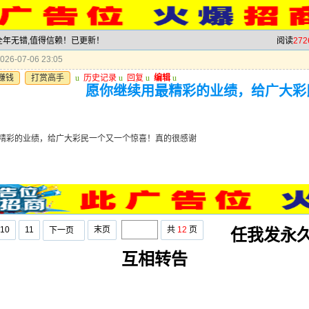
肖全年无错,值得信赖！已更新！
阅读
272
26-07-06 23:05
赚钱
打赏高手
u
历史记录
u
回复
u
编辑
u
愿你继续用最精彩的业绩，给广大彩
精彩的业绩，给广大彩民一个又一个惊喜！真的很感谢
10
11
末页
共
12
页
下一页
任我发永久
互相转告