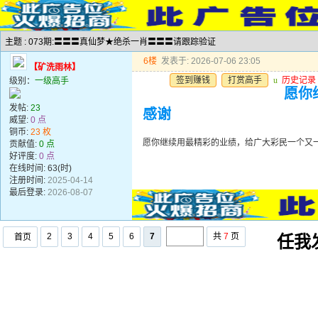
主题 : 073期:〓〓〓真仙梦★绝杀一肖〓〓〓请跟踪验证
6楼
发表于: 2026-07-06 23:05
【矿洗雨林】
签到赚钱
打赏高手
u
历史记录
级别：
一级高手
愿你
发帖:
23
感谢
威望:
0 点
铜币:
23 枚
愿你继续用最精彩的业绩，给广大彩民一个又
贡献值:
0 点
好评度:
0 点
在线时间: 63(时)
注册时间:
2025-04-14
最后登录:
2026-08-07
2
3
4
5
6
7
共
7
页
首页
任我发