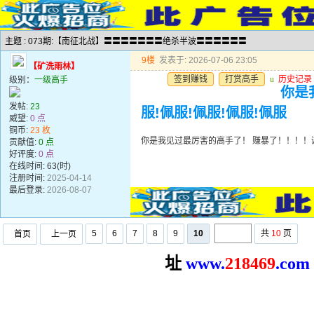
主题 : 073期:【南征北战】〓〓〓〓〓〓〓绝杀半波〓〓〓〓〓〓
9楼
发表于: 2026-07-06 23:05
【矿洗雨林】
签到赚钱
打赏高手
u
历史记录
级别：
一级高手
你是
发帖:
23
服!佩服!佩服!佩服!佩服
威望:
0 点
铜币:
23 枚
你是我见过最厉害的高手了！ 赚暴了！！！！谢谢
贡献值:
0 点
好评度:
0 点
在线时间: 63(时)
注册时间:
2025-04-14
最后登录:
2026-08-07
5
6
7
8
9
10
共
10
页
首页
上一页
址
www.
2
18469
.com