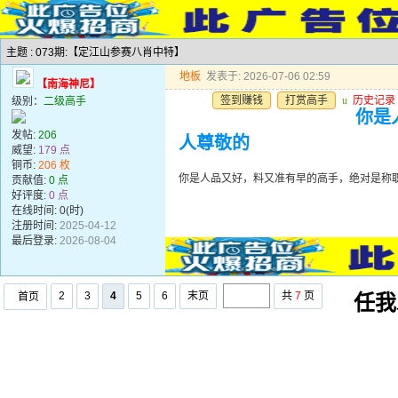
主题 : 073期:【定江山参赛八肖中特】
地板
发表于: 2026-07-06 02:59
【南海神尼】
签到赚钱
打赏高手
u
历史记录
级别：
二级高手
你是
发帖:
206
人尊敬的
威望:
179 点
铜币:
206 枚
你是人品又好，料又准有早的高手，绝对是称
贡献值:
0 点
好评度:
0 点
在线时间: 0(时)
注册时间:
2025-04-12
最后登录:
2026-08-04
2
3
4
5
6
末页
共
7
页
首页
任我