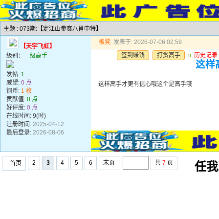
主题 : 073期:【定江山参赛八肖中特】
板凳
发表于: 2026-07-06 02:59
【天宇飞虹】
签到赚钱
打赏高手
u
历史记录
级别：
一级高手
这样
发帖:
1
威望:
0 点
这样高手才更有信心哦这个是高手哦
铜币:
1 枚
贡献值:
0 点
好评度:
0 点
在线时间: 9(时)
注册时间:
2025-04-12
最后登录:
2026-08-06
2
3
4
5
6
末页
共
7
页
首页
任我