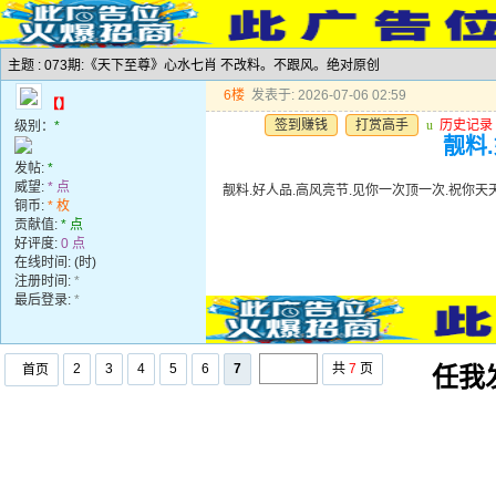
主题 : 073期:《天下至尊》心水七肖 不改料。不跟风。绝对原创
6楼
发表于: 2026-07-06 02:59
【】
签到赚钱
打赏高手
u
历史记录
级别：
*
靓料
发帖:
*
威望:
* 点
靓料.好人品.高风亮节.见你一次顶一次.祝你天
铜币:
* 枚
贡献值:
* 点
好评度:
0 点
在线时间: (时)
注册时间:
*
最后登录:
*
2
3
4
5
6
7
共
7
页
首页
任我发