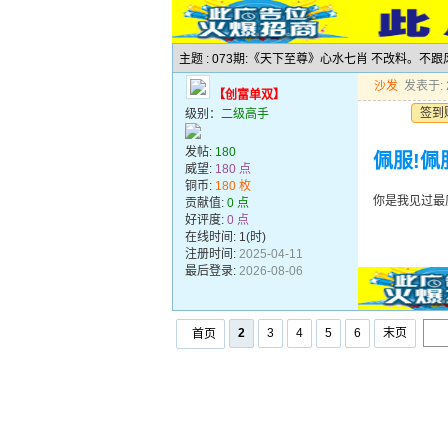
主题 : 073期:《天下至尊》心水七肖 不改料。不
沙发
发表于: 2
【创富单双】
签到
级别：
二级高手
发帖:
180
佩服!佩
威望:
180 点
铜币:
180 枚
你是我见过最厉
贡献值:
0 点
好评度:
0 点
在线时间: 1(时)
注册时间:
2025-04-11
最后登录:
2026-08-06
2
3
4
5
6
末页
首页