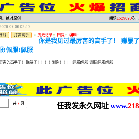
跟风。绝对原创
阅读
1529090
次 |
026-07-06 02:59
赚钱
打赏高手
u
历史记录
u
回复
u
编辑
u
你是我见过最厉害的高手了！ 赚暴了
服!佩服!佩服
害的高手了！ 赚暴了！！！！谢谢！！！ !佩服!佩服!佩服!佩服!佩服
共
7
页
任我发永久网址
www.
2
18