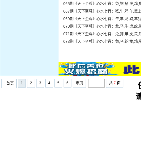
065期《天下至尊》心水七肖：兔,狗,猪,虎,鸡,
067期《天下至尊》心水七肖：猴,牛,鸡,羊,鼠,蛇
069期《天下至尊》心水七肖：牛,羊,龙,狗,羊猪
070期《天下至尊》心水七肖：龙,马,牛,虎,蛇,猪
071期《天下至尊》心水七肖：兔,狗,羊,虎,鼠,
073期《天下至尊》心水七肖：兔,马,蛇,龙,鸡,
1
2
3
4
5
6
末页
共
7
页
首页
任