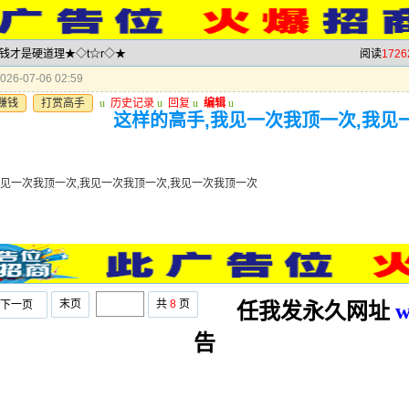
赚钱才是硬道理★◇t☆r◇★
阅读
1726
26-07-06 02:59
赚钱
打赏高手
u
历史记录
u
回复
u
编辑
u
这样的高手,我见一次我顶一次,我见
我见一次我顶一次,我见一次我顶一次,我见一次我顶一次
末页
共
8
页
下一页
任我发永久网址
w
告