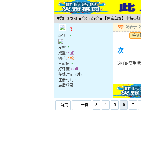
主题 : 073期:★◇：t☆r◇★【创富单双】中特◇
5楼
发表于: 20
【】
签到
级别：
*
发帖:
*
次
威望:
* 点
铜币:
* 枚
这样的高手,
贡献值:
* 点
好评度:
0 点
在线时间: (时)
注册时间:
*
最后登录:
*
3
4
5
6
7
首页
上一页