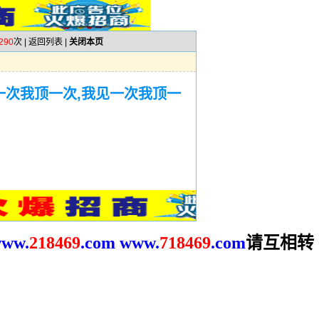
290
次 |
返回列表
|
关闭本页
一次我顶一次,我见一次我顶一
请互相转
ww.
2
18469
.com
www.
718469
.com