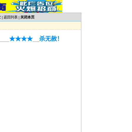
 |
返回列表
|
关闭本页
___★★★★__杀无赦！