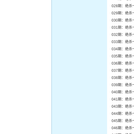
028期：绝杀
029期：绝杀
030期：绝杀
031期：绝杀
032期：绝杀
033期：绝杀
034期：绝杀
035期：绝杀
036期：绝杀
037期：绝杀
038期：绝杀
039期：绝杀
040期：绝杀
041期：绝杀
043期：绝杀
044期：绝杀
045期：绝杀
046期：绝杀