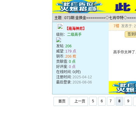
主题 : 073期:金换金=========◇七肖中特◇===
7楼
发表于: 20
【南海神尼】
签到
级别：
二级高手
发帖:
206
威望:
179 点
高手你太神了
铜币:
206 枚
贡献值:
0 点
好评度:
0 点
在线时间: 0(时)
注册时间:
2025-04-12
最后登录:
2026-08-06
5
6
7
8
9
首页
上一页