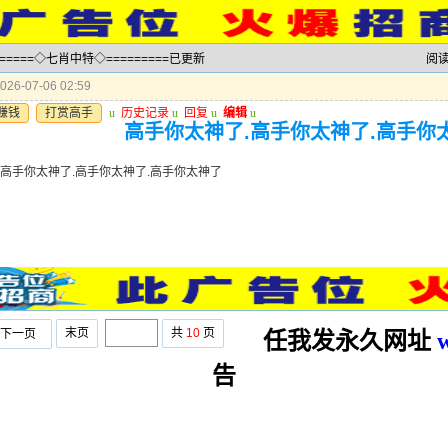
======◇七肖中特◇=========已更新
阅
26-07-06 02:59
赚钱
打赏高手
u
历史记录
u
回复
u
编辑
u
高手你太神了.高手你太神了.高手你
.高手你太神了.高手你太神了.高手你太神了
末页
共
10
页
下一页
任我发永久网址
告