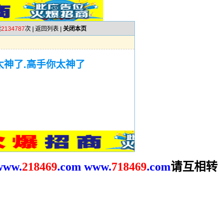
读
2134787
次 |
返回列表
|
关闭本页
太神了.高手你太神了
请互相转
www.
2
18469
.com
www.
718469
.com