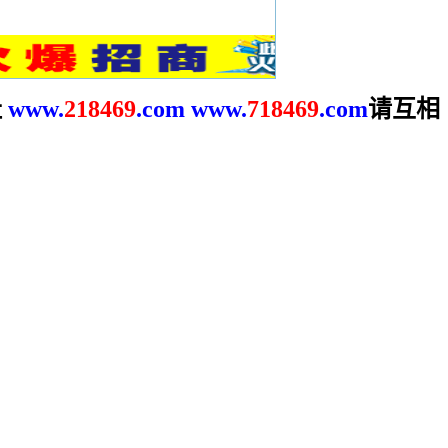
址
请互相
www.
2
18469
.com
www.
718469
.com