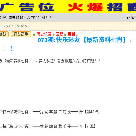
力验证！誓要掀起六合中特狂潮 ！！！
阅读
026-07-06 02:51
赚钱
打赏高手
u
历史记录
u
回复
u
编辑
u
073期:快乐彩友【最新资料七肖】
！！！
乐彩友【最新资料七肖】←←实力验证！誓要掀起六合中特狂潮 ！！！
【◇快乐彩友◇七肖】 ━━猪,马,羊,鼠,牛 蛇,虎━━ 开【鼠43准】
【◇快乐彩友◇七肖】 ━━猴,蛇,虎 鼠,龙 羊,牛━━ 开【？准】