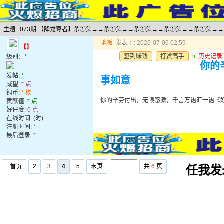
主题 : 073期:【降龙尊者】杀①头→→杀①头→→杀①头→→杀①头→→杀①头→
地板
发表于: 2026-07-06 02:59
【】
签到赚钱
打赏高手
u
历史记录
级别：
*
你的
发帖:
*
事如意
威望:
* 点
铜币:
* 枚
你的辛劳付出，无限感激，千言万语汇一语《
贡献值:
* 点
好评度:
0 点
在线时间: (时)
注册时间:
*
最后登录:
*
2
3
4
5
末页
共
6
页
首页
任我发