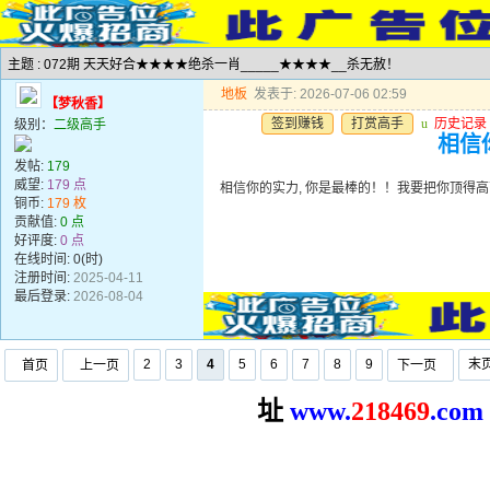
主题 : 072期 天天好合★★★★绝杀一肖_____★★★★__杀无赦！
地板
发表于: 2026-07-06 02:59
【梦秋香】
签到赚钱
打赏高手
u
历史记录
级别：
二级高手
相信
发帖:
179
威望:
179 点
相信你的实力, 你是最棒的！！我要把你顶得
铜币:
179 枚
贡献值:
0 点
好评度:
0 点
在线时间: 0(时)
注册时间:
2025-04-11
最后登录:
2026-08-04
2
3
4
5
6
7
8
9
末
首页
上一页
下一页
址
www.
2
18469
.com