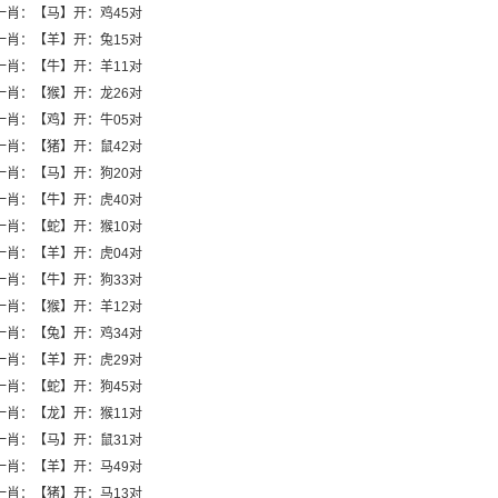
一肖：【马】开：鸡45对
一肖：【羊】开：兔15对
一肖：【牛】开：羊11对
一肖：【猴】开：龙26对
一肖：【鸡】开：牛05对
一肖：【猪】开：鼠42对
一肖：【马】开：狗20对
一肖：【牛】开：虎40对
一肖：【蛇】开：猴10对
一肖：【羊】开：虎04对
一肖：【牛】开：狗33对
一肖：【猴】开：羊12对
一肖：【兔】开：鸡34对
一肖：【羊】开：虎29对
一肖：【蛇】开：狗45对
一肖：【龙】开：猴11对
一肖：【马】开：鼠31对
一肖：【羊】开：马49对
一肖：【猪】开：马13对