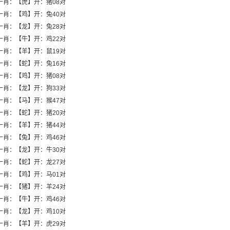
一肖：【虎】开：猪08对
一肖：【鸡】开：兔40对
一肖：【龙】开：兔28对
一肖：【牛】开：鸡22对
一肖：【羊】开：鼠19对
一肖：【蛇】开：兔16对
一肖：【鸡】开：猪08对
一肖：【龙】开：狗33对
一肖：【马】开：猴47对
一肖：【蛇】开：猪20对
一肖：【羊】开：猪44对
一肖：【兔】开：鸡46对
一肖：【龙】开：牛30对
一肖：【蛇】开：龙27对
一肖：【鸡】开：马01对
一肖：【猪】开：羊24对
一肖：【牛】开：鸡46对
一肖：【龙】开：鸡10对
一肖：【羊】开：虎29对