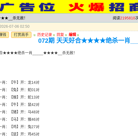
★★★★__杀无赦！
阅读
2195810
次
026-07-06 02:50
赚钱
打赏高手
u
历史记录
u
回复
u
编辑
u
072期 天天好合★★★★绝杀一肖__
好合★★★★绝杀一肖_____★★★★__杀无赦！
一肖：【牛】开：龙14对
一肖：【兔】开：蛇01对
一肖：【猴】开：蛇13对
一肖：【牛】开：鼠42对
一肖：【猪】开：马48对
一肖：【马】开：猴46对
一肖：【鸡】开：兔27对
一肖：【鼠】开：鸡45对