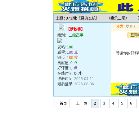
主题 : 073期:《经典玄机》━━〈绝杀二尾〉━━
沙发
发表于: 2
【梦秋香】
签到
级别：
二级高手
发帖:
180
威望:
180 点
感谢你的好料
铜币:
180 枚
贡献值:
0 点
好评度:
0 点
在线时间: 0(时)
注册时间:
2025-04-11
最后登录:
2026-08-06
2
3
4
5
6
首页
上一页