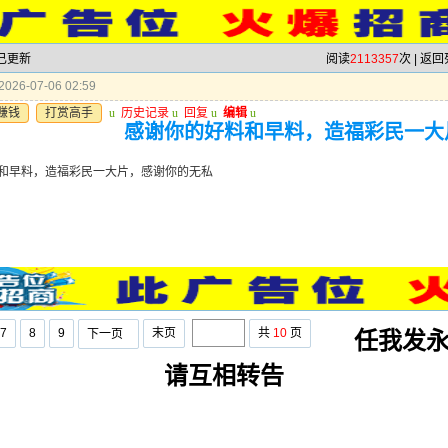
 已更新
阅读
2113357
次 |
返回
026-07-06 02:59
赚钱
打赏高手
u
历史记录
u
回复
u
编辑
u
感谢你的好料和早料，造福彩民一大
和早料，造福彩民一大片，感谢你的无私
7
8
9
末页
共
10
页
下一页
任我发永
请互相转告