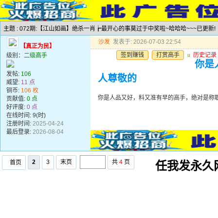
主题 : 072期:【江山如画】绝杀一肖┢最开心的事莫过于中奖啦~哈哈哈~~~已更新!
沙发
发表于: 2026-07-03 22:54
【真正为民】
签到赚钱
打赏高手
u
历史记录
级别：
二级高手
你是
发帖:
106
人尊敬的
威望:
11 点
铜币:
106 枚
你是人品又好，料又准有早的高手，绝对是称
贡献值:
0 点
好评度:
0 点
在线时间: 9(时)
注册时间:
2025-04-24
最后登录:
2026-08-04
2
3
末页
共
4
页
首页
任我发永久