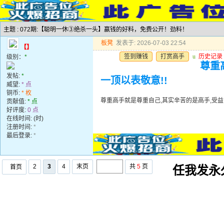
主题 : 072期:【聪明一休③绝杀一头】赢钱的好料，免费公开！劲料！
板凳
发表于: 2026-07-03 22:54
【】
签到赚钱
打赏高手
u
历史记录
级别：
*
尊重
发帖:
*
一顶以表敬意!!
威望:
* 点
铜币:
* 枚
尊重高手就是尊重自己,其实辛苦的是高手,受益
贡献值:
* 点
好评度:
0 点
在线时间: (时)
注册时间:
*
最后登录:
*
2
3
4
末页
共
5
页
首页
任我发永