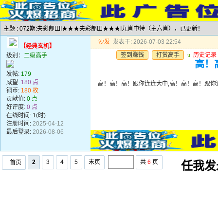
主题 : 072期:夫彩郎田I★★★夫彩郎田★★★I九肖中特（主六肖），已更新！
沙发
发表于: 2026-07-03 22:54
【经典玄机】
签到赚钱
打赏高手
u
历史记录
级别：
二级高手
高！
发帖:
179
威望:
180 点
高！高！高！跟你连连大中,高！高！高！跟你
铜币:
180 枚
贡献值:
0 点
好评度:
0 点
在线时间: 1(时)
注册时间:
2025-04-12
最后登录:
2026-08-06
2
3
4
5
末页
共
6
页
首页
任我发