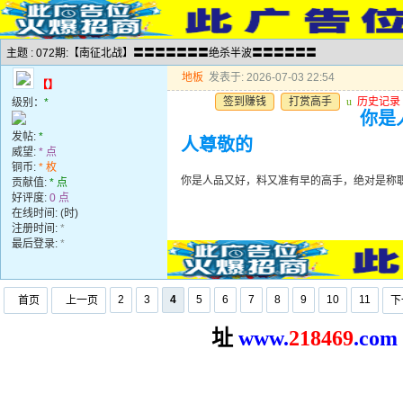
主题 : 072期:【南征北战】〓〓〓〓〓〓〓绝杀半波〓〓〓〓〓〓
地板
发表于: 2026-07-03 22:54
【】
签到赚钱
打赏高手
u
历史记录
级别：
*
你是
发帖:
*
人尊敬的
威望:
* 点
铜币:
* 枚
你是人品又好，料又准有早的高手，绝对是称
贡献值:
* 点
好评度:
0 点
在线时间: (时)
注册时间:
*
最后登录:
*
2
3
4
5
6
7
8
9
10
11
首页
上一页
下
址
www.
2
18469
.com