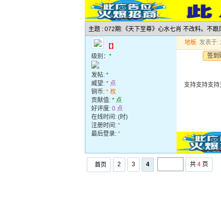
主题 : 072期:《天下至尊》心水七肖 不改料。不
地板
发表于: 2
【】
签到
级别：
*
发帖:
*
威望:
* 点
支持支持支持
铜币:
* 枚
贡献值:
* 点
好评度:
0 点
在线时间: (时)
注册时间:
*
最后登录:
*
2
3
4
共
4
页
首页