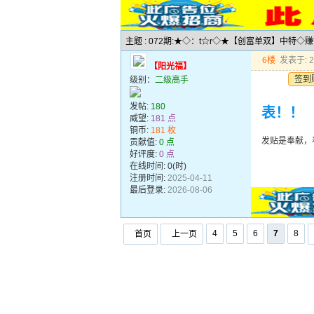
主题 : 072期:★◇：t☆r◇★【创富单双】中特◇
6楼
发表于: 20
【阳光福】
签到
级别：
二级高手
发帖:
180
表！！
威望:
181 点
铜币:
181 枚
发贴是奉献，
贡献值:
0 点
好评度:
0 点
在线时间: 0(时)
注册时间:
2025-04-11
最后登录:
2026-08-06
4
5
6
7
8
首页
上一页