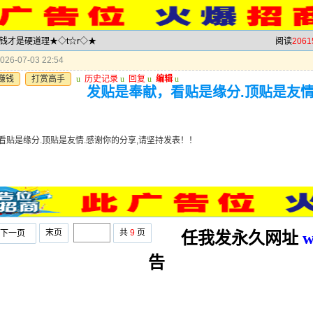
赚钱才是硬道理★◇t☆r◇★
阅读
2061
26-07-03 22:54
赚钱
打赏高手
u
历史记录
u
回复
u
编辑
u
发贴是奉献，看贴是缘分.顶贴是友情
看贴是缘分.顶贴是友情.感谢你的分享,请坚持发表！！
末页
共
9
页
下一页
任我发永久网址
w
告