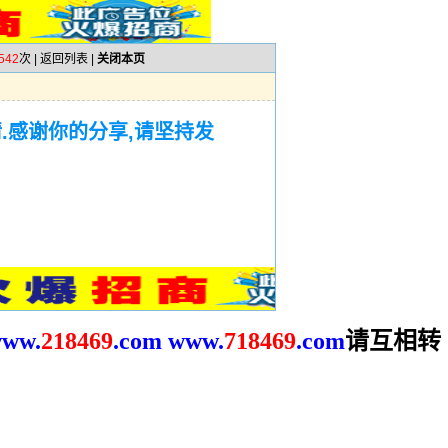
542
次 |
返回列表
|
关闭本页
.感谢你的分享,请坚持发
请互相转
ww.
2
18469
.com
www.
718469
.com