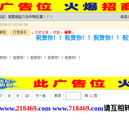
力验证！誓要掀起六合中特狂潮 ！！！
阅读
026-07-03 00:39
赚钱
打赏高手
u
历史记录
u
回复
u
编辑
u
祝贺你！！祝贺你！！祝贺你！！祝
贺你！！祝贺你！！祝贺你！！祝贺你！！祝贺你！！
7
8
9
10
末页
共
11
页
下一页
请互相
www.
2
18469
.com
www.
718469
.com