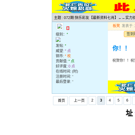
主题 : 072期:快乐彩友【最新资料七肖】←←实
板凳
发表于: 2
【】
签到
级别：
*
发帖:
*
你！！
威望:
* 点
铜币:
* 枚
祝贺你！！祝
贡献值:
* 点
好评度:
0 点
在线时间: (时)
注册时间:
*
最后登录:
*
2
3
4
5
6
首页
上一页
址