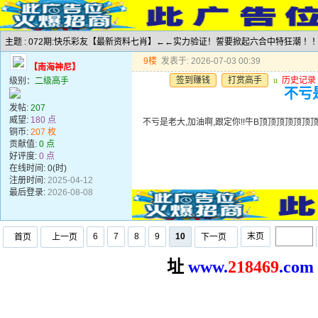
主题 : 072期:快乐彩友【最新资料七肖】←←实力验证！誓要掀起六合中特狂潮 ！
9楼
发表于: 2026-07-03 00:39
【南海神尼】
签到赚钱
打赏高手
u
历史记录
级别：
二级高手
不亏
发帖:
207
威望:
180 点
不亏是老大,加油啊,跟定你!!牛B顶顶顶顶顶顶
铜币:
207 枚
贡献值:
0 点
好评度:
0 点
在线时间: 0(时)
注册时间:
2025-04-12
最后登录:
2026-08-08
6
7
8
9
10
末页
首页
上一页
下一页
址
www.
2
18469
.com