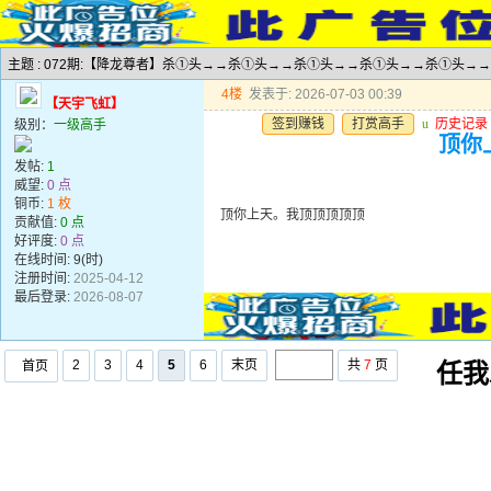
主题 : 072期:【降龙尊者】杀①头→→杀①头→→杀①头→→杀①头→→杀①头→
4楼
发表于: 2026-07-03 00:39
【天宇飞虹】
签到赚钱
打赏高手
u
历史记录
级别：
一级高手
顶你
发帖:
1
威望:
0 点
铜币:
1 枚
顶你上天。我顶顶顶顶顶
贡献值:
0 点
好评度:
0 点
在线时间: 9(时)
注册时间:
2025-04-12
最后登录:
2026-08-07
2
3
4
5
6
末页
共
7
页
首页
任我