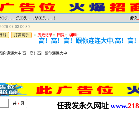
→→杀①头→→杀①头→→杀①头→→！
阅读
1
026-07-03 00:39
赚钱
打赏高手
u
历史记录
u
回复
u
编辑
u
高！高！高！跟你连连大中,高！高
跟你连连大中,高！高！高！跟你连连大中
共
7
页
任我发永久网址
www.
2
18