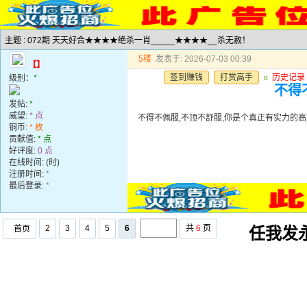
主题 : 072期 天天好合★★★★绝杀一肖_____★★★★__杀无赦！
5楼
发表于: 2026-07-03 00:39
【】
签到赚钱
打赏高手
u
历史记录
级别：
*
不得
发帖:
*
威望:
* 点
不得不佩服,不顶不舒服,你是个真正有实力的高
铜币:
* 枚
贡献值:
* 点
好评度:
0 点
在线时间: (时)
注册时间:
*
最后登录:
*
2
3
4
5
6
共
6
页
首页
任我发永