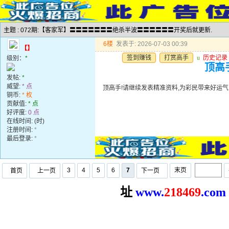
主题 : 072期:【客家军】〓〓〓〓〓〓〓绝杀半波〓〓〓〓〓〓开奖后就更新.
6楼
发表于: 2026-07-03 00:39
【】
签到赚钱
打赏高手
u
历史记录
级别：
*
顶高手
发帖:
*
威望:
* 点
顶高手!请继续发表精准资料,为彩民带来好运气!谢谢!!
铜币:
* 枚
贡献值:
* 点
好评度:
0 点
在线时间: (时)
注册时间:
*
最后登录:
*
3
4
5
6
7
末页
首页
上一页
下一页
址
www.
2
18469
.com