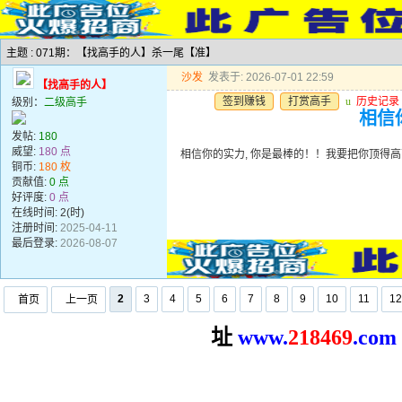
主题 : 071期：【找高手的人】杀一尾【准】
沙发
发表于: 2026-07-01 22:59
【找高手的人】
签到赚钱
打赏高手
u
历史记录
级别：
二级高手
相信你
发帖:
180
威望:
180 点
相信你的实力, 你是最棒的！！我要把你顶得高高的..
铜币:
180 枚
贡献值:
0 点
好评度:
0 点
在线时间: 2(时)
注册时间:
2025-04-11
最后登录:
2026-08-07
2
3
4
5
6
7
8
9
10
11
12
首页
上一页
址
www.
2
18469
.com