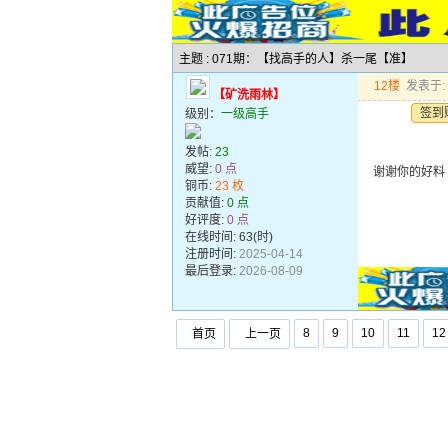
主题 : 071期：【找高手的人】杀一尾【准】
12楼
发表于: 2
【矿洗雨林】
签到
级别：
一级高手
发帖:
23
威望:
0 点
谢谢你的好料
铜币:
23 枚
贡献值:
0 点
好评度:
0 点
在线时间: 63(时)
注册时间:
2025-04-14
最后登录:
2026-08-09
8
9
10
11
12
首页
上一页