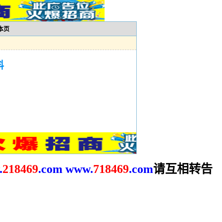
本页
料
请互相转告
.
2
18469
.com
www.
718469
.com