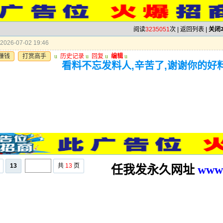
阅读
3235051
次 |
返回列表
|
关闭
026-07-02 19:46
赚钱
打赏高手
u
历史记录
u
回复
u
编辑
u
看料不忘发料人,辛苦了,谢谢你的好
13
共
13
页
任我发永久网址
www