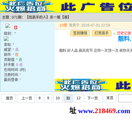
主题 : 071期：【找高手的人】杀一尾【准】
10楼
发表于: 2026-07-01 22:59
【】
签到赚钱
打赏高手
u
历史记录
级别：
*
靓料
发帖:
*
威望:
* 点
靓料.好人品.高风亮节.见你一次顶一次.祝你天
铜币:
* 枚
贡献值:
* 点
好评度:
0 点
在线时间: (时)
注册时间:
*
最后登录:
*
8
9
10
11
12
末页
首页
上一页
下一页
址
www.
2
18469
.com