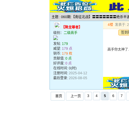
主题 : 060期:【南征北战】〓〓〓〓〓〓〓绝杀
4楼
发表于: 20
【降龙尊者】
签到
级别：
二级高手
发帖:
179
威望:
179 点
高手你太神了
铜币:
179 枚
贡献值:
0 点
好评度:
0 点
在线时间: 0(时)
注册时间:
2025-04-12
最后登录:
2026-08-05
3
4
5
6
7
首页
上一页