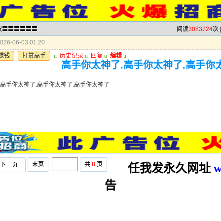
半波〓〓〓〓〓〓
阅读
3083724
次 
26-06-03 01:20
赚钱
打赏高手
u
历史记录
u
回复
u
编辑
u
高手你太神了.高手你太神了.高手你
.高手你太神了.高手你太神了.高手你太神了
末页
共
8
页
下一页
任我发永久网址
w
告