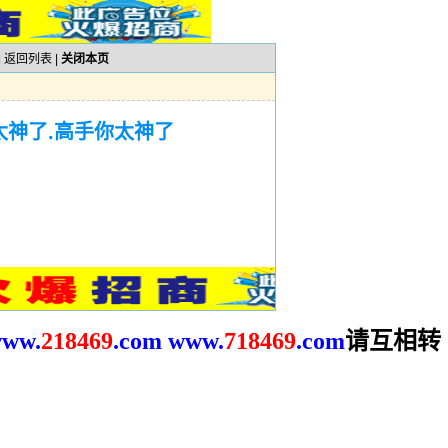
|
返回列表
|
关闭本页
太神了.高手你太神了
请互相转
ww.
2
18469
.com
www.
718469
.com